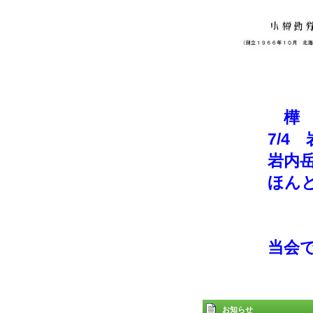
樺 8
7/4 岩
岩内岳山頂
ほんとに一
撮影
当会では毎
お知らせ