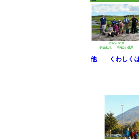
2022/7/10
例会山行 雨竜沼湿原
他 くわしくは