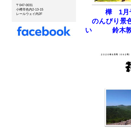
〒047-0031
小樽市色内2-13-15
樺 1月
レールウェイ内2F
のんびり景色
い 鈴木